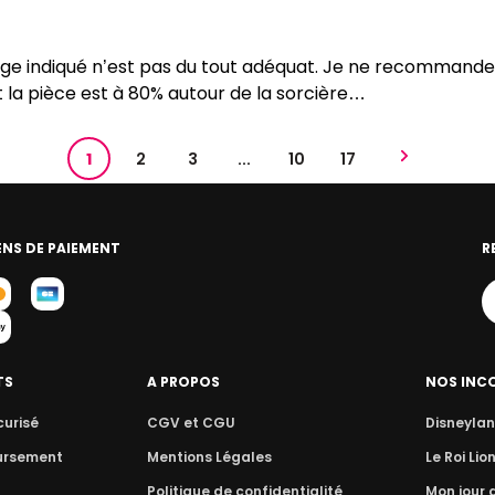
’âge indiqué n’est pas du tout adéquat. Je ne recommand
et la pièce est à 80% autour de la sorcière…
1
2
3
...
10
17
NS DE PAIEMENT
R
TS
A PROPOS
NOS INC
curisé
CGV et CGU
Disneylan
ursement
Mentions Légales
Le Roi Lio
Politique de confidentialité
Mon jour