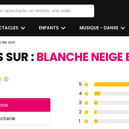
ECTACLES
ENFANTS
MUSIQUE - DANSE
 les avis
S SUR :
BLANCHE NEIGE E
5
4
3
avis
2
ectacle
1