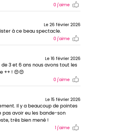
0
j'aime
Le 26 février 2026
sister à ce beau spectacle.
0
j'aime
Le 16 février 2026
de 3 et 6 ans nous avons tout les
 ++ ! 😍😍
0
j'aime
Le 15 février 2026
lement. Il y a beaucoup de pointes
ne pas avoir eu les bande-son
este, très bien mené !
1
j'aime