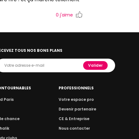
0
j'aime
ECEVEZ TOUS NOS BONS PLANS
Valider
ONTOURNABLES
PROFESSIONNELS
d Paris
Votre espace pro
n
Devenir partenaire
 de chance
CE & Entreprise
halik
Nous contacter
dy clubs