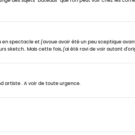
nge des sujets "bâteaux" que l'on peut voir chez les comédi
vu en spectacle et j'avoue avoir été un peu sceptique avant
sketch.. Mais cette fois, j'ai été ravi de voir autant d'ori
nd artiste . A voir de toute urgence.