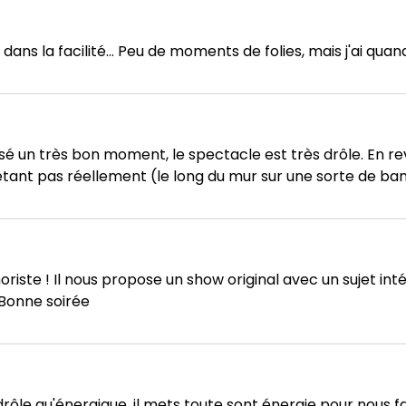
dans la facilité... Peu de moments de folies, mais j'ai quan
un très bon moment, le spectacle est très drôle. En re
étant pas réellement (le long du mur sur une sorte de ba
iste ! Il nous propose un show original avec un sujet intér
 Bonne soirée
rôle qu'énergique. il mets toute sont énergie pour nous f