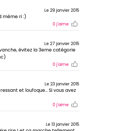
Le 29 janvier 2015
d même ri :)
0
j'aime
Le 27 janvier 2015
vanche, évitez la 3eme catégorie
nc)
0
j'aime
Le 23 janvier 2015
essant et loufoque... Si vous avez
0
j'aime
Le 13 janvier 2015
aire rire ! et ça marche tellement