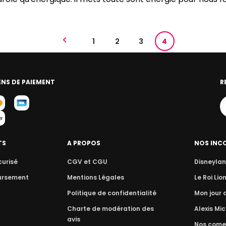
1
2
3
4
NS DE PAIEMENT
R
TS
A PROPOS
NOS INC
curisé
CGV et CGU
Disneylan
ursement
Mentions Légales
Le Roi Lio
Politique de confidentialité
Mon jour
Charte de modération des
Alexis Mic
avis
Nos come