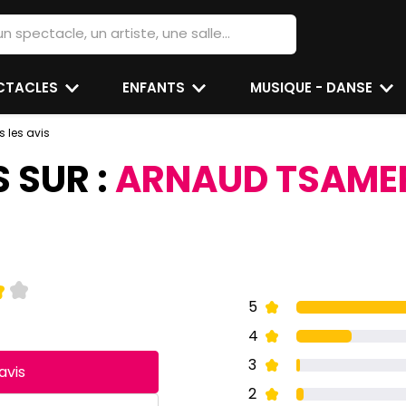
ECTACLES
ENFANTS
MUSIQUE - DANSE
s les avis
S SUR :
ARNAUD TSAME
5
4
3
avis
2