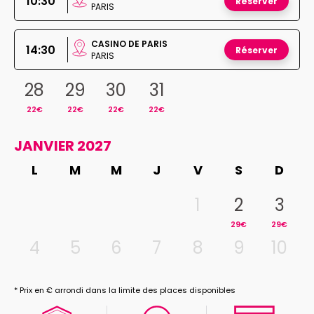
10:30
Réserver
PARIS
CASINO DE PARIS
14:30
Réserver
PARIS
28
29
30
31
22€
22€
22€
22€
JANVIER 2027
L
M
M
J
V
S
D
1
2
3
29€
29€
4
5
6
7
8
9
10
* Prix en € arrondi dans la limite des places disponibles