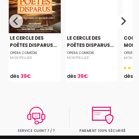
LE CERCLE DES
LE CERCLE DES
COCHO
POÈTES DISPARUS...
POÈTES DISPARUS...
MONTP
OPERA COMEDIE
OPERA COMEDIE
OPERA C
MONTPELLIER
MONTPELLIER
MONTPEL
dès
39€
dès
39€
dès
3
SERVICE CLIENT 7 / 7
PAIEMENT 100% SÉCURISÉ