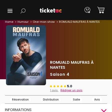
Home
Humour
One-man show
ROMUALD MAUFRAS À NANTES
ROMUALD MAUFRAS À
NANTES
Saison 4
5.0
1 avis
Rédiger un avis
Réservation
Distribution
Salle
Avis
INFORMATIONS