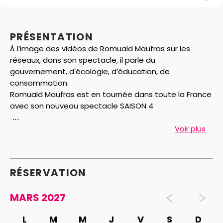
PRÉSENTATION
À l’image des vidéos de Romuald Maufras sur les
réseaux, dans son spectacle, il parle du
gouvernement, d’écologie, d’éducation, de
consommation.
Romuald Maufras est en tournée dans toute la France
avec son nouveau spectacle SAISON 4
Le saviez-vous ?
Voir plus
Le spectacle est différent tous les ans en fonction de
l’actualité. Romuald Maufras Nantes avec un nouveau
spectacle.
RÉSERVATION
MARS 2027
L
M
M
J
V
S
D