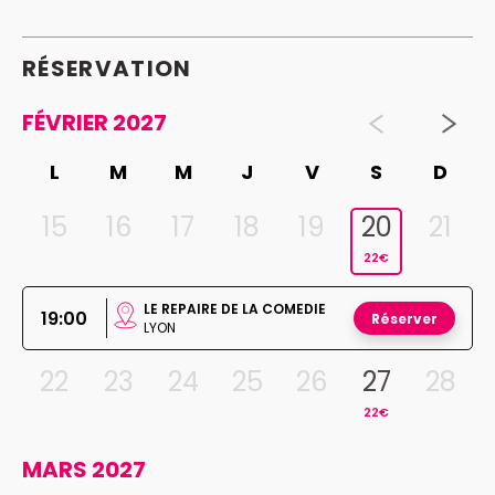
RÉSERVATION
FÉVRIER 2027
L
M
M
J
V
S
D
15
16
17
18
19
20
21
22€
LE REPAIRE DE LA COMEDIE
19:00
Réserver
LYON
22
23
24
25
26
27
28
22€
MARS 2027