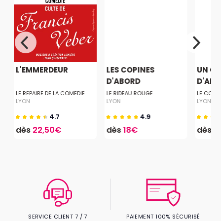
S
L'EMMERDEUR
LES COPINES
UN GR
D'ABORD
D'AMO
LE REPAIRE DE LA COMEDIE
LE RIDEAU ROUGE
LE COMP
LYON
LYON
LYON
4.7
4.9
dès
22,50€
dès
18€
dès
1
SERVICE CLIENT 7 / 7
PAIEMENT 100% SÉCURISÉ