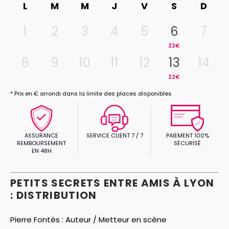
L
M
M
J
V
S
D
1
2
3
4
5
6
7
22€
8
9
10
11
12
13
14
22€
* Prix en € arrondi dans la limite des places disponibles
ASSURANCE
SERVICE CLIENT 7 / 7
PAIEMENT 100%
REMBOURSEMENT
SÉCURISÉ
EN 48H
PETITS SECRETS ENTRE AMIS À LYON
: DISTRIBUTION
Pierre Fontès :
Auteur / Metteur en scène