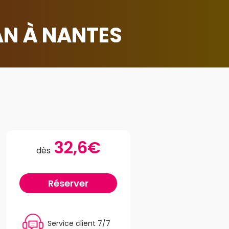
N À NANTES
32,6€
dès
Réserver
Service client 7/7