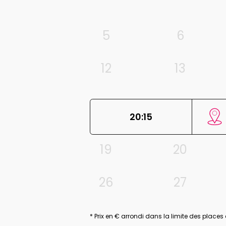
5
6
12
13
20:15
19
20
26
27
* Prix en € arrondi dans la limite des places