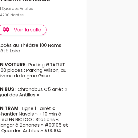
1 Quai des Antilles
4200 Nantes
Voir la salle
Accès au Théâtre 100 Noms
ôté Loire
EN VOITURE
: Parking GRATUIT
00 places ; Parking Wilson, au
iveau de la grue Grise
EN BUS
: Chronobus C5 arrêt «
uai des Antilles »
EN TRAM
: Ligne 1 : arrêt «
hantier Navals » + 10 min à
ied EN BICLOO : Stations «
Hangar à Bananes » #00105 et
 Quai des Antilles » #00104