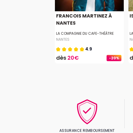
E DE CLERMONT-
FRANCOIS MARTINEZ À
I
RRE
NANTES
GNIE DU CAFE-THÉÂTRE
LA COMPAGNIE DU CAFE-THÉÂTRE
L
NANTES
N
4.9
0€
dès
20€
-20%
-20%
ASSURANCE REMBOURSEMENT