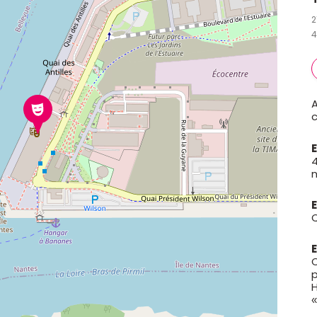
2
4
c
4
n
Q
C
p
«