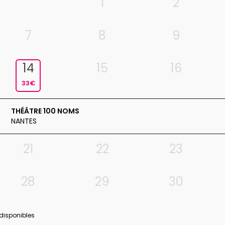
1
2
7
8
9
14
15
16
33€
THÉÂTRE 100 NOMS
NANTES
21
22
23
28
29
30
 disponibles