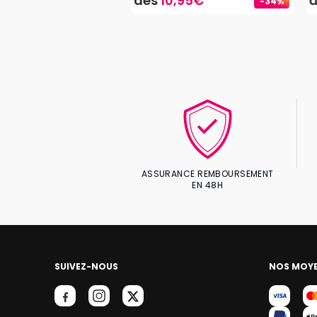
9€
dès
10,95€
-34%
ASSURANCE REMBOURSEMENT
EN 48H
SUIVEZ-NOUS
NOS MOYE