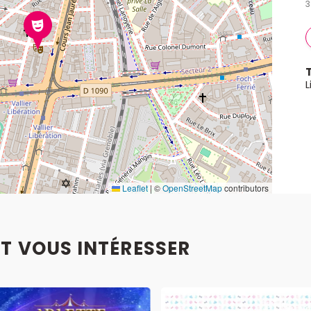
3
L
Leaflet
|
©
OpenStreetMap
contributors
T VOUS INTÉRESSER