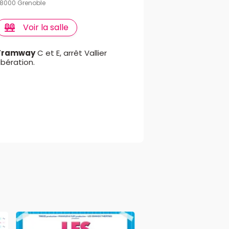
8000 Grenoble
Voir la salle
Tramway
C et E, arrêt Vallier
ibération.