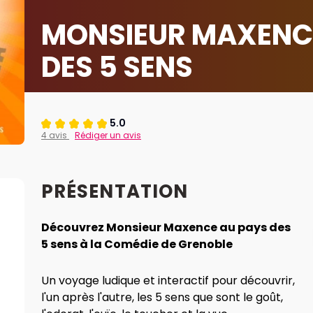
MONSIEUR MAXENC
DES 5 SENS
5.0
4 avis
Rédiger un avis
PRÉSENTATION
Découvrez Monsieur Maxence au pays des
5 sens à la Comédie de Grenoble
Un voyage ludique et interactif pour découvrir,
l'un après l'autre, les 5 sens que sont le goût,