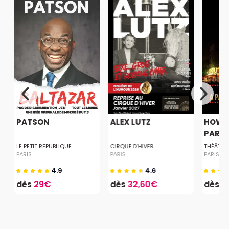
PATSON
ALEX LUTZ
HOW T
PARISI
LE PETIT REPUBLIQUE
CIRQUE D'HIVER
THÉÂTRE
PARIS
PARIS
PARIS
4.9
4.6
dès
29€
dès
32,60€
dès
1