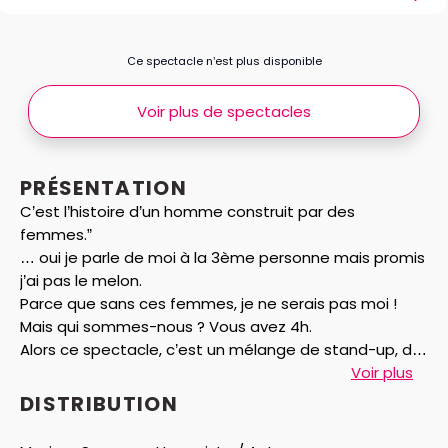
Ce spectacle n’est plus disponible
Voir plus de spectacles
PRÉSENTATION
C’est l’histoire d’un homme construit par des
femmes.”
… oui je parle de moi à la 3ème personne mais promis
j’ai pas le melon.
Parce que sans ces femmes, je ne serais pas moi !
Mais qui sommes-nous ? Vous avez 4h.
Alors ce spectacle, c’est un mélange de stand-up, de
personnages, de rires, d’émotions pour vous plonger
Voir plus
dans l’univers de “mes dames”.
DISTRIBUTION
Ma mère, ma soeur, belle-mère et belle fille, amours
d’enfance, Evidence et même Véronique Sanson, elles