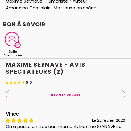
Maxime Seynave :
Humoriste / Auteur
seront toutes là.
Amandine Chatelain :
Metteuse en scène
Messieurs !! Pas d’inquiétude, vous aurez votre quart
d’heure de gloire ! Parce que devenir un homme, un
BON À SAVOIR
vrai, avec une grosse … voiture, c’est pas donné à
tout le monde n’est-ce pas ?!
Très très hâte de vous partager “Mes dames”, un
spectacle pour vous rendre hommage, mesdames !
Salle
Climatisée
MAXIME SEYNAVE - AVIS
SPECTATEURS
(2)
5.0
RÉDIGER UN AVIS
Vince
Le 22 février 2026
On a passé un très bon moment, Maxime SEYNAVE se