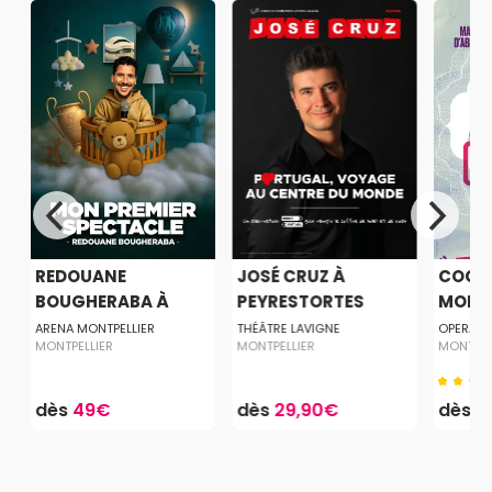
REDOUANE
JOSÉ CRUZ À
COCHO
BOUGHERABA À
PEYRESTORTES
MONTP
MONTPEL...
ARENA MONTPELLIER
THÉÂTRE LAVIGNE
OPERA C
MONTPELLIER
MONTPELLIER
MONTPEL
dès
49€
dès
29,90€
dès
3