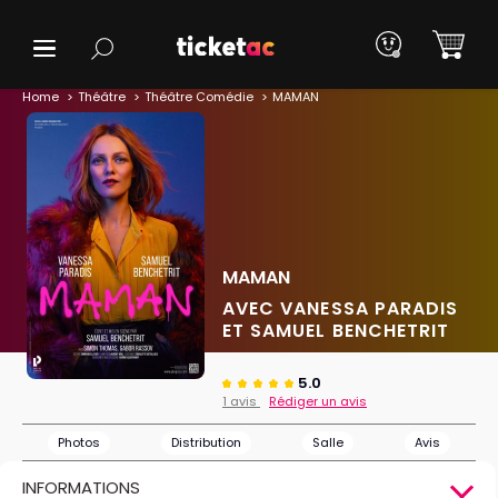
Home
Théâtre
Théâtre Comédie
MAMAN
MAMAN
AVEC VANESSA PARADIS
ET SAMUEL BENCHETRIT
5.0
1 avis
Rédiger un avis
Photos
Distribution
Salle
Avis
INFORMATIONS