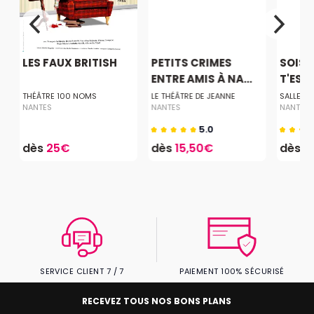
LES FAUX BRITISH
PETITS CRIMES
SOIS 
ENTRE AMIS À NA...
T'ES TO
THÉÂTRE 100 NOMS
LE THÉÂTRE DE JEANNE
SALLE LE
NANTES
NANTES
NANTES
5.0
dès
25€
dès
15,50€
dès
4
SERVICE CLIENT 7 / 7
PAIEMENT 100% SÉCURISÉ
RECEVEZ TOUS NOS BONS PLANS