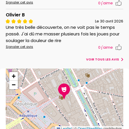
Signaler cet avis
0
j'aime
Olivier B
Le 30 avril 2026
Une très belle découverte, on ne voit pas le temps
passé. J'ai dû me masser plusieurs fois les joues pour
soulager la douleur de rire
Signaler cet avis
0
j'aime
VOIR TOUS LES AVIS
+
−
Leaflet
|
©
OpenStreetMap
contributors