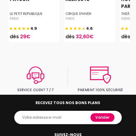
PARISI
LE PETIT REPUBLIQUE
CIRQUE D'HIVER
THÉÂTRE
PARIS
PARIS
PARIS
4.9
4.6
dès
29€
dès
32,60€
dès
1
SERVICE CLIENT 7 / 7
PAIEMENT 100% SÉCURISÉ
RECEVEZ TOUS NOS BONS PLANS
Valider
SUIVEZ-NOUS