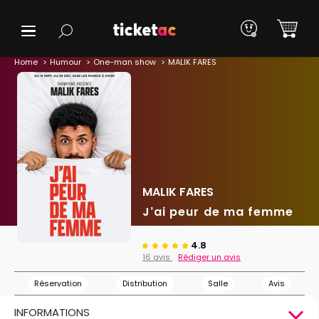
Home
Humour
One-man show
MALIK FARES
MALIK FARES
J’ai peur de ma femme
4.8
16 avis
Rédiger un avis
Réservation
Distribution
Salle
Avis
INFORMATIONS