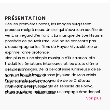
PRÉSENTATION
Dès les premières notes, les images surgissent
presque malgré nous. Un ciel qui s’ouvre, un souffle de
vent, un regard d’enfant… La musique de Joe Hisaishi
possède ce pouvoir rare : elle ne se contente pas
d’accompagner les films de Hayao Miyazaki, elle en
exprime l’âme profonde.
Bien plus qu’une simple musique d’illustration, elle
traduit les émotions intérieures et les états d’âme
des personnages. De la délicatesse lumineuse de Le
LES ARTISTES :
Vent se lève à la tendresse joyeuse de Mon voisin
Romain Vaudé | Piano
Totoro, de la poésie mouvante de Le Château
Maja Samuelsson | Chant
ambulant à l’élan espiègle et sensible de Ponyo,
Florestan Raes | Violon
chaque thème agit comme un langage émotionnel
Clara Germont | Violoncelle
immédiat. Si cette musique nous touche autant, c’est
Voir plus
parce qu’elle met en sons ce que chacun ressent
intimement : la nostalgie, l’émerveillement, la