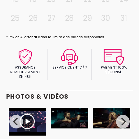
profondément humain, où la musique de Joe Hisaishi
nous rappelle avec délicatesse que certaines
émotions n’ont pas besoin d’images pour être
25
26
27
28
29
30
31
pleinement ressenties — il suffit de les écouter,
ensemble.
* Prix en € arrondi dans la limite des places disponibles
ASSURANCE
SERVICE CLIENT 7 / 7
PAIEMENT 100%
REMBOURSEMENT
SÉCURISÉ
EN 48H
PHOTOS & VIDÉOS