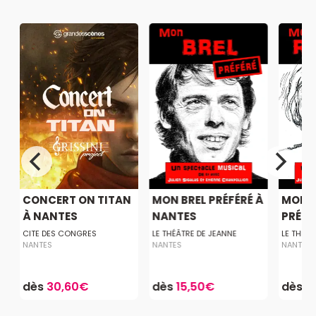
CONCERT ON TITAN
MON BREL PRÉFÉRÉ À
MON 
À NANTES
NANTES
PRÉFÉ
CITE DES CONGRES
LE THÉÂTRE DE JEANNE
LE THÉÂT
NANTES
NANTES
NANTES
dès
30,60€
dès
15,50€
dès
1