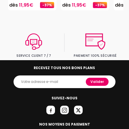
dès
11,95€
dès
11,95€
dès
1
-37%
-37%
SERVICE CLIENT 7 / 7
PAIEMENT 100% SÉCURISÉ
RECEVEZ TOUS NOS BONS PLANS
Valider
SUIVEZ-NOUS
NOS MOYENS DE PAIEMENT