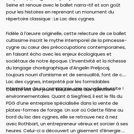
Seine et renoue avec le ballet narra¬tif et son goût
pour les histoires en reprenant un monument du
répertoire classique : Le Lac des cygnes.
Fidèle à l’œuvre originelle, cette relecture de ce ballet
cultissime inscrit le mythe intemporel de la princesse-
cygne au cœur des préoccupations contemporaines,
en faisant écho avec les enjeux écologiques et
sociétaux de notre époque. L’inventivité et la richesse
du langage chorégraphique d’Angelin Preljocaj,
toujours nourri d’onirisme et de sensualité, font de ce
Lac des cygnes, interprété par les formidables
interprètes de sa compagnie, une nouvelle réussite !
Odette est une jeune fille sensible aux questions
environnementales. Quant à Siegfried, il est le fils du
PDG d’une entreprise spécialisée dans la vente de
plates-formes de forage. Un soir où Odette flâne au
bord du lac des cygnes, elle se retrouve nez à nez
avec Rothbart, un entrepreneur véreux et sorcier à ses
heures. Celui-ci a découvert un gisement d’énergie