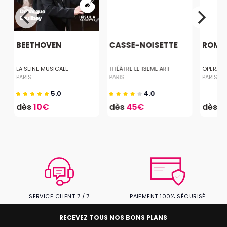
BEETHOVEN
CASSE-NOISETTE
ROMEO
LA SEINE MUSICALE
THÉÂTRE LE 13EME ART
OPERA BA
PARIS
PARIS
PARIS
5.0
4.0
dès
10€
dès
45€
dès
1
SERVICE CLIENT 7 / 7
PAIEMENT 100% SÉCURISÉ
RECEVEZ TOUS NOS BONS PLANS