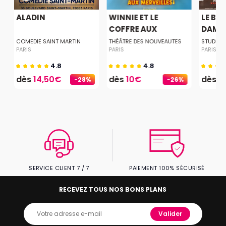
ALADIN
WINNIE ET LE
LE BO
COFFRE AUX
DAME
MERVE...
COMEDIE SAINT MARTIN
THÉÂTRE DES NOUVEAUTES
STUDIO 
PARIS
PARIS
PARIS
4.8
4.8
dès
14,50€
dès
10€
dès
1
-28%
-26%
SERVICE CLIENT 7 / 7
PAIEMENT 100% SÉCURISÉ
RECEVEZ TOUS NOS BONS PLANS
Valider