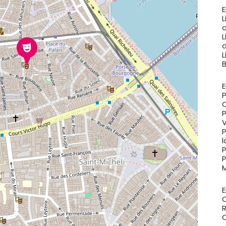
L
L
d
L
E
P
C
P
P
l
P
M
E
C