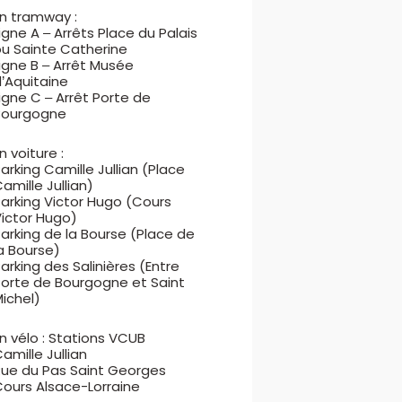
En tramway :
igne A – Arrêts Place du Palais
ou Sainte Catherine
igne B – Arrêt Musée
’Aquitaine
igne C – Arrêt Porte de
Bourgogne
n voiture :
arking Camille Jullian (Place
amille Jullian)
arking Victor Hugo (Cours
Victor Hugo)
arking de la Bourse (Place de
a Bourse)
arking des Salinières (Entre
Porte de Bourgogne et Saint
ichel)
n vélo : Stations VCUB
amille Jullian
Rue du Pas Saint Georges
Cours Alsace-Lorraine