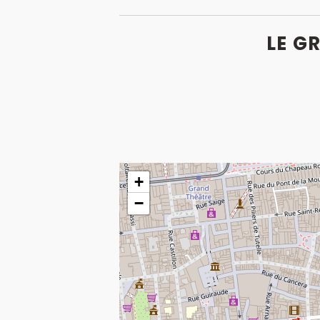
LE G
+
−