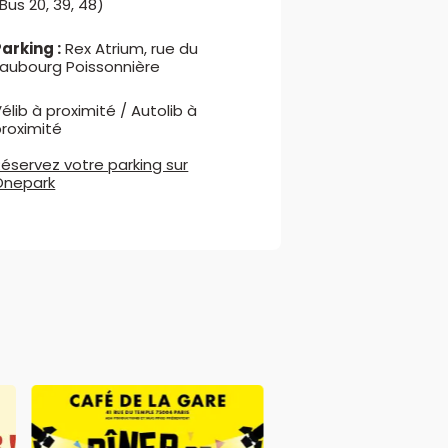
Bus 20, 39, 48)
arking :
Rex Atrium, rue du
Faubourg Poissonnière
élib à proximité / Autolib à
proximité
éservez votre parking sur
Onepark