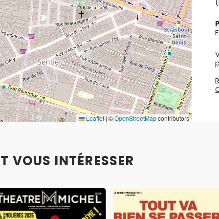
(
ici !
18 janvier
– The
Late FUP show
:
cliquez ici !
P
22 janvier
- Le
Grand Prix
du FUP :
cliquez ici !
Les reports et les annulations ne sont pas
V
autorisés pour ce spectacle.
R
Leaflet
|
©
OpenStreetMap
contributors
T VOUS INTÉRESSER