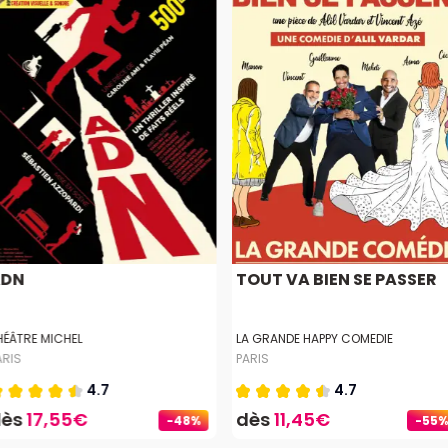
ADN
TOUT VA BIEN SE PASSER
HÉÂTRE MICHEL
LA GRANDE HAPPY COMEDIE
ARIS
PARIS
4.7
4.7
dès
17,55€
dès
11,45€
-48%
-55%