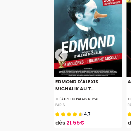
 ON SE DIT TOUT !
EDMOND D'ALEXIS
MICHALIK AU T...
OBERKAMPF
THÉÂTRE DU PALAIS ROYAL
T
PARIS
P
4.7
4.7
,32€
dès
21,55€
-66%