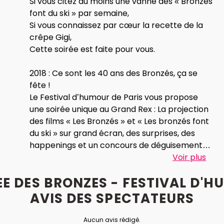
Si vous citez au moins une vanne des « Bronzés
font du ski » par semaine,
Si vous connaissez par cœur la recette de la
crêpe Gigi,
Cette soirée est faite pour vous.
2018 : Ce sont les 40 ans des Bronzés, ça se
fête !
Le Festival d’humour de Paris vous propose
une soirée unique au Grand Rex : La projection
des films « Les Bronzés » et « Les bronzés font
du ski » sur grand écran, des surprises, des
happenings et un concours de déguisements
pour ceux qui viendront vêtus d’une
Voir plus
combinaison de ski ou d’une tenue d’été et
E DES BRONZES - FESTIVAL D'H
d’un collier de fleurs. Cadeau à la clé
évidemment !
AVIS
DES
SPECTATEURS
Inratable, non ?
Aucun avis rédigé.