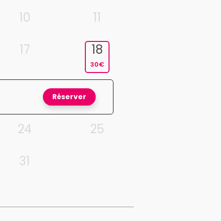
10
11
17
18
30€
Réserver
24
25
31