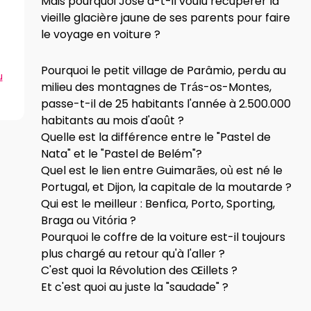
Mais pourquoi José a-t-il voulu récupérer la
vieille glacière jaune de ses parents pour faire
le voyage en voiture ?
Pourquoi le petit village de Parâmio, perdu au
u
milieu des montagnes de Trás-os-Montes,
passe-t-il de 25 habitants l'année à 2.500.000
habitants au mois d'août ?
Quelle est la différence entre le "Pastel de
Nata" et le "Pastel de Belém"?
Quel est le lien entre Guimarães, où est né le
Portugal, et Dijon, la capitale de la moutarde ?
Qui est le meilleur : Benfica, Porto, Sporting,
Braga ou Vitória ?
Pourquoi le coffre de la voiture est-il toujours
plus chargé au retour qu'à l'aller ?
C'est quoi la Révolution des Œillets ?
Et c'est quoi au juste la "saudade" ?