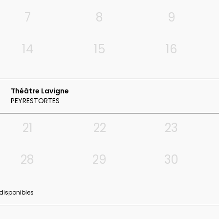
7
8
9
14
15
16
Théâtre Lavigne
PEYRESTORTES
21
22
23
28
29
30
 disponibles