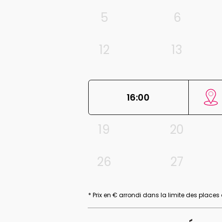
5
6
12
13
16:00
19
20
26
27
* Prix en € arrondi dans la limite des places