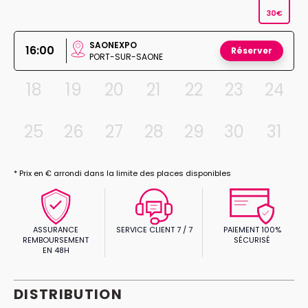
30€
SAONEXPO
16:00
Réserver
PORT-SUR-SAONE
18
19
20
21
22
23
24
25
26
27
28
29
30
31
* Prix en € arrondi dans la limite des places disponibles
ASSURANCE
SERVICE CLIENT 7 / 7
PAIEMENT 100%
REMBOURSEMENT
SÉCURISÉ
EN 48H
DISTRIBUTION