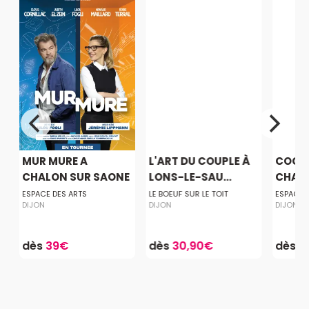
MUR MURE A
L'ART DU COUPLE À
COCHO
CHALON SUR SAONE
LONS-LE-SAU...
CHALO
ESPACE DES ARTS
LE BOEUF SUR LE TOIT
ESPACE 
DIJON
DIJON
DIJON
dès
39€
dès
30,90€
dès
3