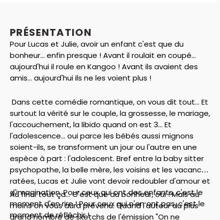
PRÉSENTATION
Pour Lucas et Julie, avoir un enfant c'est que du
bonheur... enfin presque ! Avant il roulait en coupé...
aujourd'hui il roule en Kangoo ! Avant ils avaient des
amis... aujourd'hui ils ne les voient plus !
Dans cette comédie romantique, on vous dit tout... Et
surtout la vérité sur le couple, la grossesse, le mariage,
l'accouchement, la libido quand on est 3... Et
l'adolescence... oui parce les bébés aussi mignons
soient-ils, se transforment un jour ou l'autre en une
espèce à part : l'adolescent. Bref entre la baby sitter
psychopathe, la belle mère, les voisins et les vacances
ratées, Lucas et Julie vont devoir redoubler d'amour et
d'imagination. Pour ceux qui ont des enfants, c'est le
Au final tout ça... C'est que du bonheur, oui ! Mais au
moment d'en rire ! Pour ceux qui n'en ont pas, c'est le
moins on vous aura prévenu. Quand l'auteur du plus
moment de réfléchir !
grand nombre de sketchs de l'émission "On ne