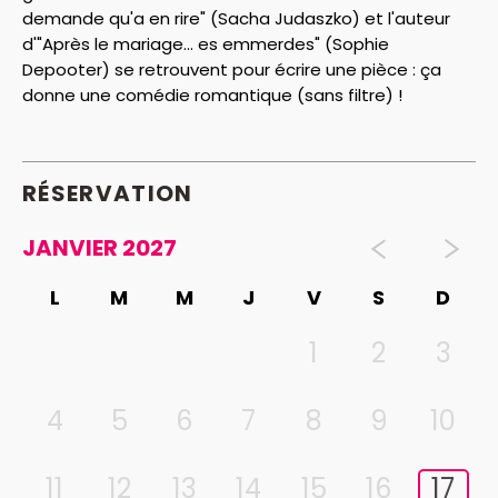
demande qu'a en rire" (Sacha Judaszko) et l'auteur
d'"Après le mariage... es emmerdes" (Sophie
Depooter) se retrouvent pour écrire une pièce : ça
donne une comédie romantique (sans filtre) !
RÉSERVATION
JANVIER 2027
L
M
M
J
V
S
D
1
2
3
4
5
6
7
8
9
10
11
12
13
14
15
16
17