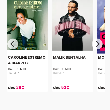
Z
CAROLINE ESTREMO
MALIK BENTALHA
MOGUI
À BIARRITZ
GARE DU MIDI
GARE DU MIDI
GARE DU 
BIARRITZ
BIARRITZ
BIARRITZ
dès
29€
dès
52€
dès
3