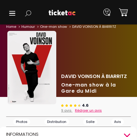
Home
Humour
One-man show
DAVID VOINSON À BIARRITZ
DAVID VOINSON À BIARRITZ
One-man show à la
Gare du Midi
4.6
9 avis
Rédiger un avis
Photos
Distribution
Salle
Avis
INFORMATIONS