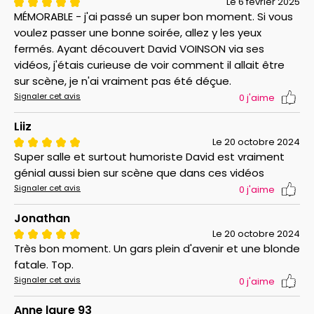
Le 6 février 2025
MÉMORABLE - j'ai passé un super bon moment. Si vous
voulez passer une bonne soirée, allez y les yeux
fermés. Ayant découvert David VOINSON via ses
vidéos, j'étais curieuse de voir comment il allait être
sur scène, je n'ai vraiment pas été déçue.
Signaler cet avis
0
j'aime
Liiz
Le 20 octobre 2024
Super salle et surtout humoriste David est vraiment
génial aussi bien sur scène que dans ces vidéos
Signaler cet avis
0
j'aime
Jonathan
Le 20 octobre 2024
Très bon moment. Un gars plein d'avenir et une blonde
fatale. Top.
Signaler cet avis
0
j'aime
Anne laure 93