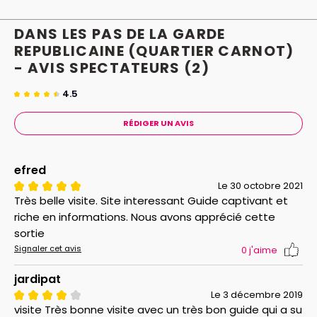
demander les informations suivantes pour chaque
participant :
Nom, prénom + date, lieu et pays de
DANS LES PAS DE LA GARDE
naissance.
REPUBLICAINE (QUARTIER CARNOT)
Ces informations devront nous être fournies au
- AVIS
SPECTATEURS
(2)
plus tard à 10h le vendredi précédant votre visite.
L'accès à la Garde Républicaine vous sera refusé
4.5
sans ces informations.
RÉDIGER UN AVIS
efred
Le 30 octobre 2021
Très belle visite. Site interessant Guide captivant et
riche en informations. Nous avons apprécié cette
sortie
Signaler cet avis
0
j'aime
jardipat
Le 3 décembre 2019
visite Très bonne visite avec un très bon guide qui a su