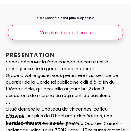
Ce spectacle n’est plus disponible
Voir plus de spectacles
PRÉSENTATION
Venez découvrir la face cachée de cette unité
prestigieuse de la gendarmerie nationale.
Grace à votre guide, vous pénétrerez au sein de ce
quartier de la Garde Républicaine édifié à la fin du
19ème siècle, qui accueille aujourd’hui 2 des 3
escadrons de marche du régiment de cavalerie.
Situé derrière le Château de Vincennes, ce lieu
héberge, sur plus de 8 hectares, des écuries, une
A Savoir :
forge et des carrières extérieures.
Rendez-vous :
Devant les grilles du Quartier Carnot -
Esplanade Saint-Louis 75012 Paris – 15 minutes avant le