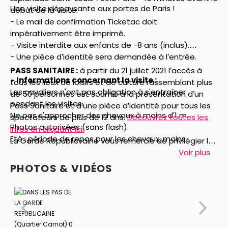
Une visite dépaysante aux portes de Paris !
début de la visite.
- Le mail de confirmation Ticketac doit
impérativement être imprimé.
- Visite interdite aux enfants de -8 ans (inclus).
- Une pièce d’identité sera demandée à l’entrée.
PASS SANITAIRE :
à partir du 21 juillet 2021 l’accès à
- Informations concernant la visite :
tous les lieux de loisirs et de culture rassemblant plus
Les cavaliers n'ont pas obligation à s'entraîner
de 50 personnes est soumis à la présentation d’un
pendant les visites.
Pass Sanitaire et d’une pièce d’identité pour tous les
Ne pas s'approcher des chevaux à moins d'1 m.
spectateurs de plus de 12 ans.
Découvrez toutes les
Photos autorisées (sans flash).
infos en cliquant ici.
Eté : période de repos pour les chevaux, moins
La Garde Républicvaine vous remercie de privilégier le
nombreux sur site.
format papier concernant les différents documents
Voir plus
(test PCR, certificat de vaccination etc.)
PHOTOS & VIDÉOS
Information importante :
Compte tenu des récents événements, de nouvelles
consignes de sécurité sont appliquées au sein du site
militaire de la Garde Républicaine. A l'issue de votre
réservation, notre équipe vous contactera pour vous