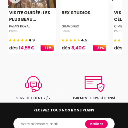
VISITE GUIDÉE : LES
REX STUDIOS
VISITE
PLUS BEAU...
CÉLÉBR
E
PALAIS ROYAL
GRAND REX
CIMETIER
PARIS
PARIS
PARIS
4.9
4.5
dès
14,55€
dès
8,40€
dès
9
-17%
-31%
SERVICE CLIENT 7 / 7
PAIEMENT 100% SÉCURISÉ
RECEVEZ TOUS NOS BONS PLANS
Valider