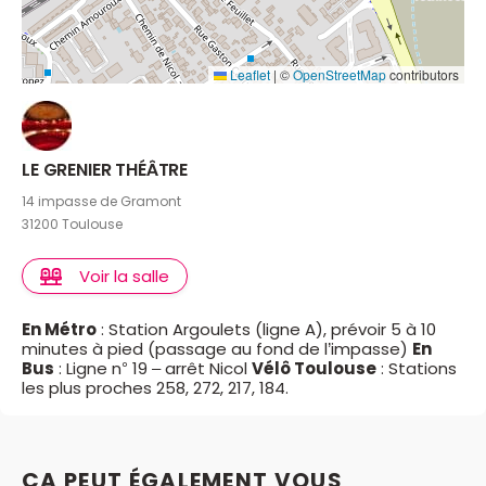
Dumas, JACQUES : Patrice Ortega, FRED : Yohann
Villepastour, CHARLOTTE : Anne-Sophie Delahaye.
Leaflet
|
©
OpenStreetMap
contributors
LE GRENIER THÉÂTRE
14 impasse de Gramont
31200 Toulouse
Voir la salle
En Métro
: Station Argoulets (ligne A), prévoir 5 à 10
minutes à pied (passage au fond de l’impasse)
En
Bus
: Ligne n° 19 – arrêt Nicol
Vélô Toulouse
: Stations
les plus proches 258, 272, 217, 184.
ÇA PEUT ÉGALEMENT VOUS