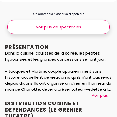
Ce spectacle n’est plus disponible
Voir plus de spectacles
PRÉSENTATION
Dans la cuisine, coulisses de la soirée, les petites
hypocrisies et les grandes concessions se font jour.
« Jacques et Martine, couple apparemment sans
histoire, accueillent de vieux amis qu’ils n’ont pas revus
depuis dix ans. Ils ont organisé un dîner en l’honneur du
mari de Charlotte, devenu présentateur-vedette à la
télévision, en compagnie de Georges, un autre ami, et
Voir plus
de Fred, l’envahissant frère de Martine. Au cours de la
DISTRIBUTION CUISINE ET
soirée, la tension monte, la présence de celui qui a
DEPENDANCES (LE GRENIER
réussi déchaîne admiration, envie, jalousie et
THEATRE)