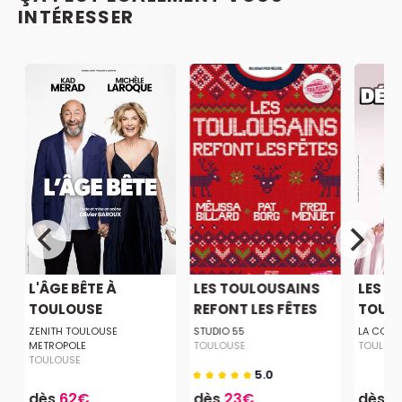
INTÉRESSER
L'ÂGE BÊTE À
LES TOULOUSAINS
LES D
TOULOUSE
REFONT LES FÊTES
TOUL
ZENITH TOULOUSE
STUDIO 55
LA COME
METROPOLE
TOULOUSE
TOULOU
TOULOUSE
5.0
dès
62€
dès
23€
dès
2