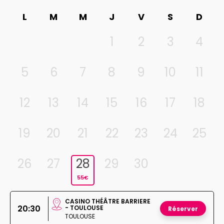
L
M
M
J
V
S
D
1
2
3
4
5
6
7
8
9
10
11
12
13
14
15
16
17
18
19
20
21
22
23
24
25
26
27
28
29
30
55€
CASINO THÉÂTRE BARRIERE
20:30
- TOULOUSE
Réserver
TOULOUSE