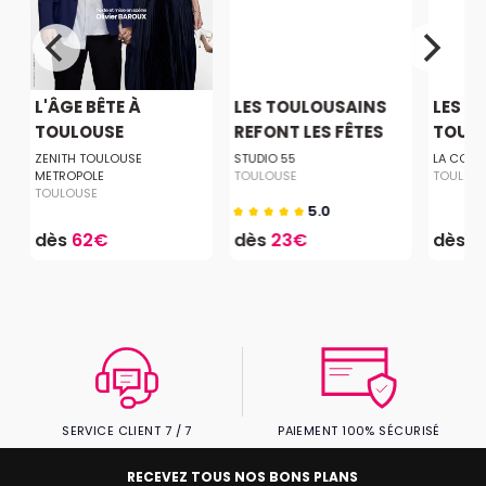
L'ÂGE BÊTE À
LES TOULOUSAINS
LES D
TOULOUSE
REFONT LES FÊTES
TOUL
ZENITH TOULOUSE
STUDIO 55
LA COME
METROPOLE
TOULOUSE
TOULOU
TOULOUSE
5.0
dès
62€
dès
23€
dès
2
SERVICE CLIENT 7 / 7
PAIEMENT 100% SÉCURISÉ
RECEVEZ TOUS NOS BONS PLANS