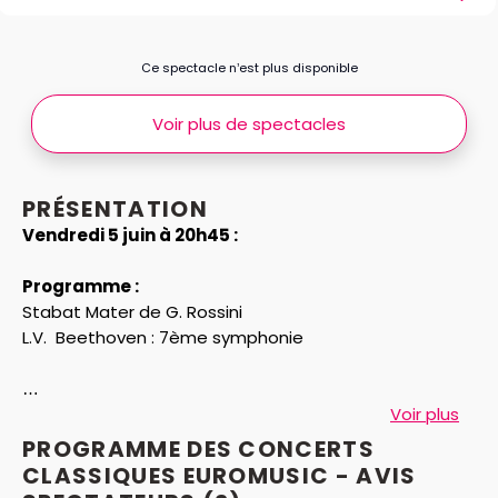
Ce spectacle n’est plus disponible
Voir plus de spectacles
PRÉSENTATION
Vendredi 5 juin à 20h45 :
Programme :
Stabat Mater de G. Rossini
L.V. Beethoven : 7ème symphonie
Avec :
Voir plus
Euromusic Symphonic Orchestra
PROGRAMME DES CONCERTS
Chœur Hugues Reiner & Chœur de Venise
CLASSIQUES EUROMUSIC - AVIS
Thaïs Raï-Westphal, soprano