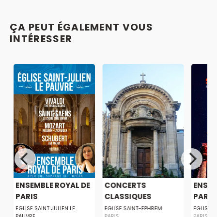
ÇA PEUT ÉGALEMENT VOUS
INTÉRESSER
T
ENSEMBLE ROYAL DE
CONCERTS
ENSEM
PARIS
CLASSIQUES
PARIS À
MUSIQUE &...
EGLISE SAINT JULIEN LE
EGLISE SAINT-EPHREM
EGLISE D
PAUVRE
PARIS
PARIS