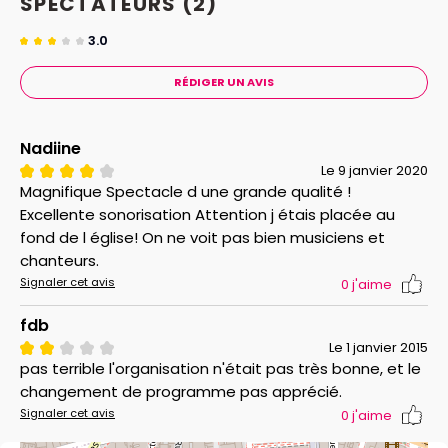
SPECTATEURS
(2)
Hyun Mee Han-Nouvel, mezzo
Joachim Bresson, ténor
3.0
Robert Jezierski, basse
RÉDIGER UN AVIS
Hugues Reiner, direction A savoir :
Gratuit pour les
-10 ans
Nadiine
Le 9 janvier 2020
Magnifique Spectacle d une grande qualité !
Excellente sonorisation Attention j étais placée au
fond de l église! On ne voit pas bien musiciens et
chanteurs.
Signaler cet avis
0
j'aime
fdb
Le 1 janvier 2015
pas terrible l'organisation n'était pas très bonne, et le
changement de programme pas apprécié.
Signaler cet avis
0
j'aime