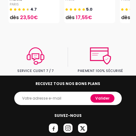
PARIS
4.7
5.0
dès
23,50€
dès
17,55€
dès
3
SERVICE CLIENT 7 / 7
PAIEMENT 100% SÉCURISÉ
RECEVEZ TOUS NOS BONS PLANS
Valider
SUIVEZ-NOUS