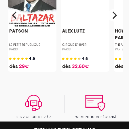
PATSON
ALEX LUTZ
HOW T
PARISI
LE PETIT REPUBLIQUE
CIRQUE D'HIVER
THÉÂTRE
PARIS
PARIS
PARIS
4.9
4.6
dès
29€
dès
32,60€
dès
1
SERVICE CLIENT 7 / 7
PAIEMENT 100% SÉCURISÉ