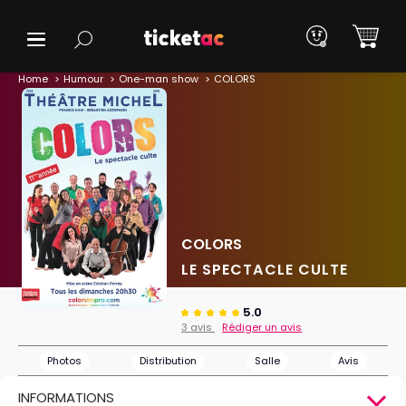
Home
Humour
One-man show
COLORS
COLORS
LE SPECTACLE CULTE
5.0
3 avis
Rédiger un avis
Photos
Distribution
Salle
Avis
INFORMATIONS