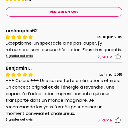
Champagne, Mint, Bordeaux et Mister Purple, Yellow,
Black, Orange, Grey, Cherry, Brown, Blue, Scarlet,
RÉDIGER UN AVIS
Blackcurrant, Chrome, Brick déclinent avec ardeur la
comédie, le drame, la poésie et l'absurde en passant
par l'histoire, l'aventure, la comédie musicale ou les
aménophis62
genres littéraires et fantastiques.
Le 30 juin 2019
Exceptionnel un spectacle à ne pas louper, j'y
Dans ce tourbillon de couleurs, qui choisirez-vous pour
retournerai sans aucune hésitation. Fous rires garantis.
entrer dans la danse ? (Pas de panique, spectacle
Signaler cet avis
0
j'aime
interactif mais non participatif)
A savoir :
- REPORT ET ANNULATION IMPOSSIBLES
Benjamin L.
- L' IMPRESSION DU E-BILLET EST OBLIGATOIRE
Le 1 mai 2019
+++ Colors +++ Une soirée forte en émotions et rires.
Un concept original et de l'énergie à revendre . Une
capacité d'adaptation impressionnante qui nous
transporte dans un monde imaginaire. Je
recommande les yeux fermés pour passer un
moment convivial et chaleureux.
Signaler cet avis
0
j'aime