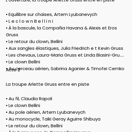
• Equilibre sur chaises, Artem Lyubanevych
• L e c l o w n B e l l i n i
• À la bascule, la Compañia Havana & Alexis et Eros
Gruss
• Le retour du clown, Bellini
• Aux sangles élastiques, Julia Friedrich e t Kevin Gruss
• Les chevaux, Laura-Maria Gruss et Linda Biasini-Gruss
• Le clown Bellini
• Au cerceau aérien, Sabrina Aganier & Timofei Cemko
Acte 2
La troupe Arlette Gruss entre en piste
• Au fil, Claudia Rapoli
• Le clown Bellini
• Au pole aérien, Artem Lyubanevych
• Au monocycle, Taiki Geray Aguirre Shibuya
• Le retour du clown, Bellini