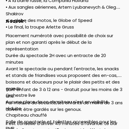
• À la barre russe, la Compañia Havana
• Aux sangles aériennes, Artem Lyubanevych & Oleg
Shakirov
• Le globe des motos, le Globe of Speed
A savoir :
• Le final, la troupe Arlette Gruss
Placement numéroté avec possibilité de choix sur
plan et non garanti après le début de la
représentation
Durée du spectacle 2H avec un entracte de 20
minutes
Avant le spectacle ou pendant l'entracte, les snacks
et stands de friandises vous proposent des en-cas,
boissons et douceurs pour le plaisir des petits et des
grands
Tarif enfant de 3 à 12 ans - Gratuit pour les moins de 3
Orchestre live
ans.
Aucune place de ce chapiteau n'est en visibilité
Par mesure de sécurité, les enfants de moins de 3 ans
réduite.
doivent être gardés sur les genoux.
Chapiteau chauffé
Salle de spectacle et toilettes accessibles pour les
Il est conseillé d'arriver 45 minutes à l'avance. Le bar
PMR