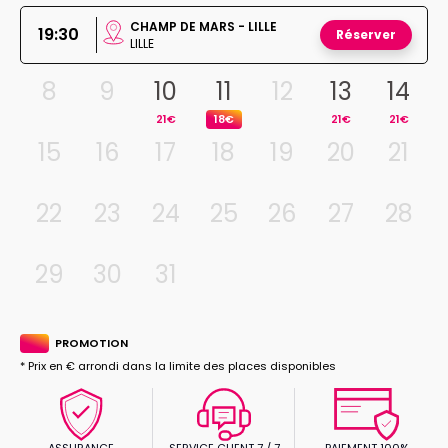
CHAMP DE MARS - LILLE
19:30
Réserver
LILLE
8
9
10
11
12
13
14
21€
18€
21€
21€
15
16
17
18
19
20
21
22
23
24
25
26
27
28
29
30
31
PROMOTION
* Prix en € arrondi dans la limite des places disponibles