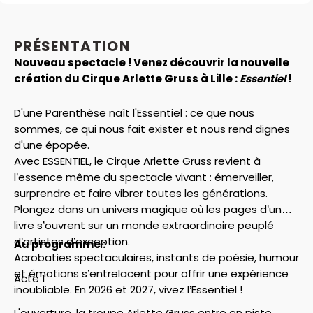
PRÉSENTATION
Nouveau spectacle ! Venez découvrir la nouvelle
création du Cirque Arlette Gruss à Lille :
Essentiel
!
D'une Parenthèse naît l'Essentiel : ce que nous
sommes, ce qui nous fait exister et nous rend dignes
d'une épopée.
Avec ESSENTIEL, le Cirque Arlette Gruss revient à
l’essence même du spectacle vivant : émerveiller,
surprendre et faire vibrer toutes les générations.
Plongez dans un univers magique où les pages d’un
livre s’ouvrent sur un monde extraordinaire peuplé
d’artistes d’exception.
Au programme :
Acrobaties spectaculaires, instants de poésie, humour
et émotions s’entrelacent pour offrir une expérience
Acte 1
inoubliable. En 2026 et 2027, vivez l’Essentiel !
L'ouverture, la troupe Arlette Gruss entre en piste