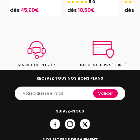
5.0
dès
45,90€
dès
18,50€
dès
1
SERVICE CLIENT 7 / 7
PAIEMENT 100% SÉCURISÉ
RECEVEZ TOUS NOS BONS PLANS
Valider
SUIVEZ-NOUS
NOS MOYENS DE PAIEMENT