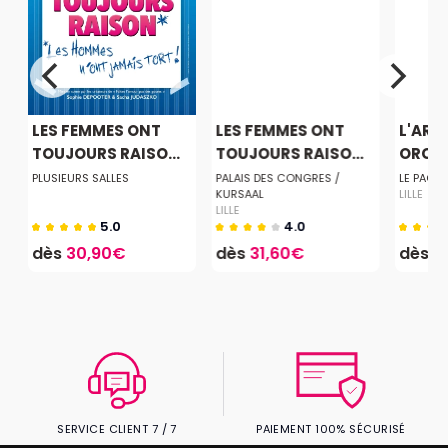
LES FEMMES ONT
LES FEMMES ONT
L'ART
TOUJOURS RAISO...
TOUJOURS RAISO...
ORCHI
PLUSIEURS SALLES
PALAIS DES CONGRES /
LE PACB
KURSAAL
LILLE
LILLE
5.0
4.0
dès
30,90€
dès
31,60€
dès
3
SERVICE CLIENT 7 / 7
PAIEMENT 100% SÉCURISÉ