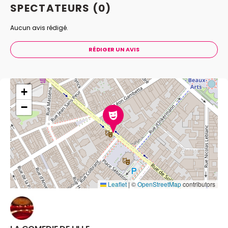
SPECTATEURS
(0)
Aucun avis rédigé.
RÉDIGER UN AVIS
+
−
Leaflet
|
©
OpenStreetMap
contributors