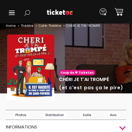
Home
Théâtre
Café-Théâtre
CHÉRI JE T'AI TROMPÉ
Coup de ❤️ Ticketac
CHÉRI JE T'AI TROMPÉ
(et c'est pas ça le pire)
Photos
Distribution
Salle
Avis
INFORMATIONS