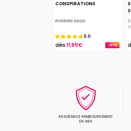
NE DE TOI À
CONSPIRATIONS
S
ES
S
TIEL THÉÂTRE
PLUSIEURS SALLES
C
A
5.0
7,50€
dès
11,95€
-37%
ASSURANCE REMBOURSEMENT
EN 48H