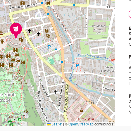
S
A
A
o
M
M
Leaflet
|
©
OpenStreetMap
contributors