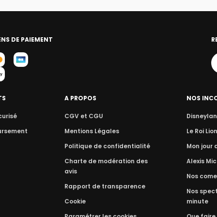
NS DE PAIEMENT
R
TS
A PROPOS
NOS INC
curisé
CGV et CGU
Disneylan
ursement
Mentions Légales
Le Roi Lio
Politique de confidentialité
Mon jour
Charte de modération des
Alexis Mic
avis
Nos come
Rapport de transparence
Nos spect
Cookie
minute
Paramétrer les cookies
Que faire