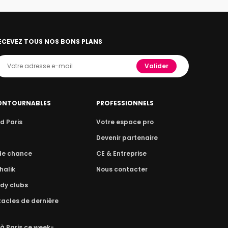
ECEVEZ TOUS NOS BONS PLANS
Valider
ONTOURNABLES
PROFESSIONNELS
d Paris
Votre espace pro
n
Devenir partenaire
 de chance
CE & Entreprise
halik
Nous contacter
dy clubs
acles de dernière
 à Paris ce week-