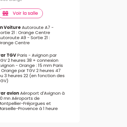
Voir la salle
En Voiture
Autoroute A7 -
ortie 21 : Orange Centre
utoroute A9 - Sortie 21 :
Orange Centre
Par TGV
Paris - Avignon par
TGV 2 heures 38 + connexion
vignon - Orange : 15 mm Paris
- Orange par TGV 2 heures 47
u 3 heures 22 (en fonction des
TGV)
Par avion
Aéroport d’Avignon à
20 mn Aéroports de
ontpellier-Fréjorgues et
arseille-Provence à 1 heure