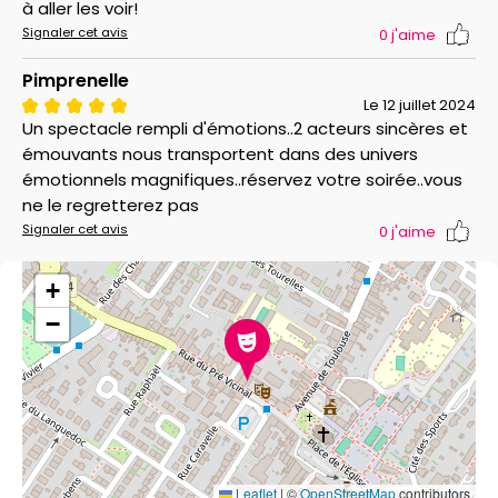
à aller les voir!
Signaler cet avis
0
j'aime
Pimprenelle
Le 12 juillet 2024
Un spectacle rempli d'émotions..2 acteurs sincères et
émouvants nous transportent dans des univers
émotionnels magnifiques..réservez votre soirée..vous
ne le regretterez pas
Signaler cet avis
0
j'aime
+
−
Leaflet
|
©
OpenStreetMap
contributors