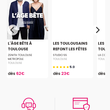
L'ÂGE BÊTE À
LES TOULOUSAINS
LES D
TOULOUSE
REFONT LES FÊTES
TOUL
ZENITH TOULOUSE
STUDIO 55
LA COME
METROPOLE
TOULOUSE
TOULOU
TOULOUSE
5.0
dès
62€
dès
23€
dès
2