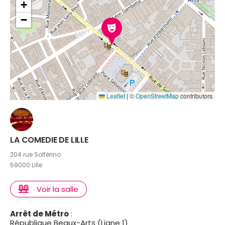
+
−
Leaflet
|
©
OpenStreetMap
contributors
LA COMEDIE DE LILLE
204 rue Solférino
59000 Lille
Voir la salle
Arrêt de Métro
:
République Beaux-Arts (Ligne 1)