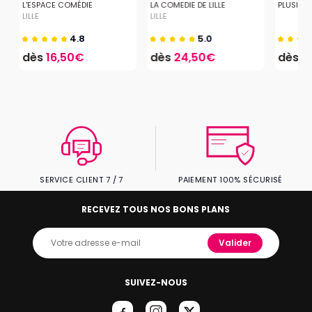
L'ESPACE COMÉDIE
LA COMEDIE DE LILLE
PLUSIEUR
LILLE
LILLE
4.8
5.0
dès
16,50€
dès
24,50€
dès
2
SERVICE CLIENT 7 / 7
PAIEMENT 100% SÉCURISÉ
RECEVEZ TOUS NOS BONS PLANS
Valider
SUIVEZ-NOUS