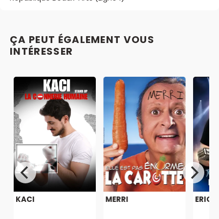
ÇA PEUT ÉGALEMENT VOUS
INTÉRESSER
KACI
MERRI
ERICK