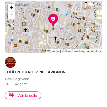
+
−
Leaflet
|
©
OpenStreetMap
contributors
THÉÂTRE DU ROI RENE - AVIGNON
4 bis rue grivolas
84000 Avignon
Voir la salle