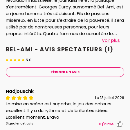
révolution industrielle, le journalisme et la politique
s’entremêlent. Georges Duroy, surnommé Bel-Ami, est
un jeune homme très séduisant. Fils de paysans
miséreux, en lutte pour s’extraire de la pauvreté, il sera
utilisé par de nombreuses personnes, pour leurs
propres intérêts. Quatre femmes de caractère le
formeront et l’aideront dans sa conquête du pouvoir.
Voir plus
Mais sur le chemin de son ascension sociale, le
BEL-AMI - AVIS
SPECTATEURS
(1)
manipulé Georges Duroy devenu le manipulateur Bel-
Ami, se montre capable de tout. Où s’arrêtera-t-il ?"
5.0
RÉDIGER UN AVIS
Nadjouschk
Le 13 juillet 2026
La mise en scène est superbe, le jeu des acteurs
excellent. Il y a du rythme et de brillantes idées.
Excellent moment. Bravo
Signaler cet avis
0
j'aime