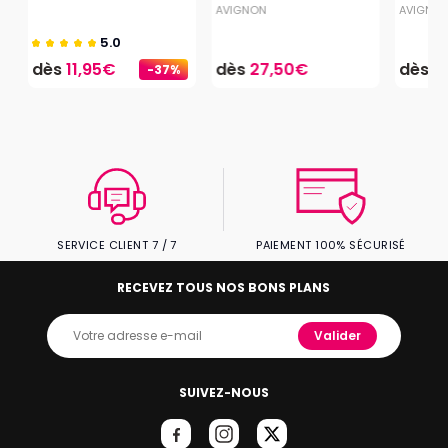
AVIGNON
AVIGNO
5.0
dès
11,95€
dès
27,50€
dès
2
-37%
SERVICE CLIENT 7 / 7
PAIEMENT 100% SÉCURISÉ
RECEVEZ TOUS NOS BONS PLANS
Valider
SUIVEZ-NOUS