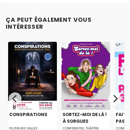
ÇA PEUT ÉGALEMENT VOUS
INTÉRESSER
CONSPIRATIONS
SORTEZ-MOI DE LÀ !
FAITE
À SORGUES
PAS D
PLUSIEURS SALLES
CONFIDENTIEL THÉÂTRE
CONFIDE