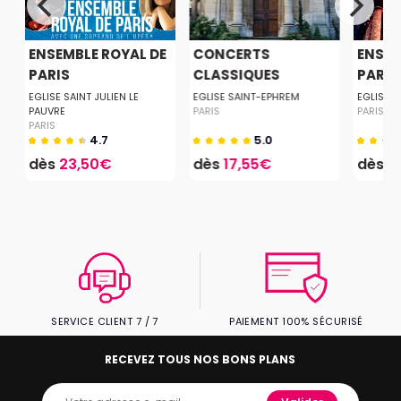
T
ENSEMBLE ROYAL DE
CONCERTS
ENSEM
PARIS
CLASSIQUES
PARIS À
MUSIQUE &...
EGLISE SAINT JULIEN LE
EGLISE SAINT-EPHREM
EGLISE D
PAUVRE
PARIS
PARIS
PARIS
4.7
5.0
dès
23,50€
dès
17,55€
dès
3
SERVICE CLIENT 7 / 7
PAIEMENT 100% SÉCURISÉ
RECEVEZ TOUS NOS BONS PLANS