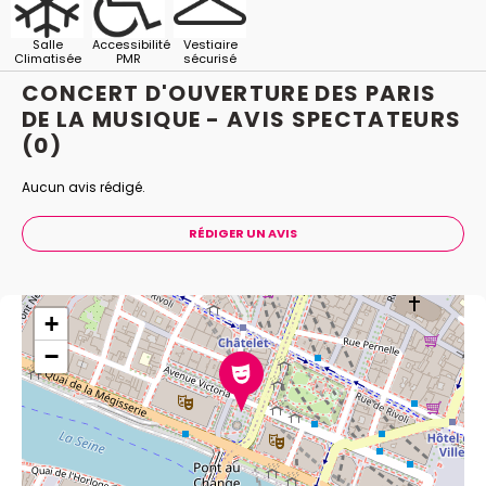
d’aventure et d’audace qui guide musique nouvelle en
liberté depuis près de vingt ans.
Salle
Accessibilité
Vestiaire
Climatisée
PMR
sécurisé
CONCERT D'OUVERTURE DES PARIS
DE LA MUSIQUE - AVIS
SPECTATEURS
(0)
Aucun avis rédigé.
RÉDIGER UN AVIS
+
−