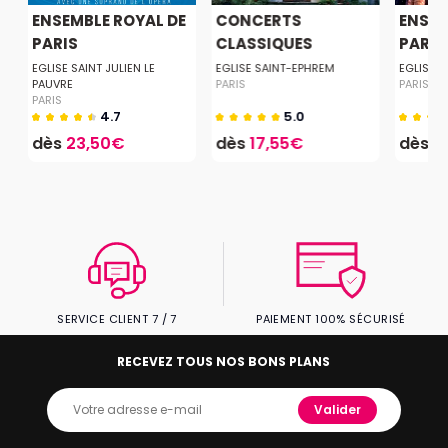
T
ENSEMBLE ROYAL DE
CONCERTS
ENSEM
PARIS
CLASSIQUES
PARIS À
MUSIQUE &...
EGLISE SAINT JULIEN LE
EGLISE SAINT-EPHREM
EGLISE D
PAUVRE
PARIS
PARIS
PARIS
4.7
5.0
dès
23,50€
dès
17,55€
dès
3
SERVICE CLIENT 7 / 7
PAIEMENT 100% SÉCURISÉ
RECEVEZ TOUS NOS BONS PLANS
Valider