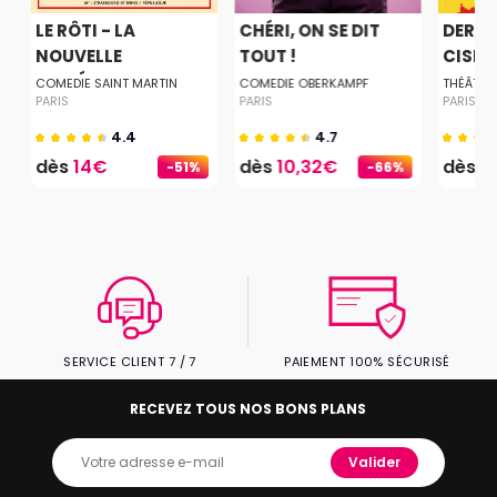
LE RÔTI - LA
CHÉRI, ON SE DIT
DERNI
NOUVELLE
TOUT !
CISEA
COMÉDIE...
COMEDIE SAINT MARTIN
COMEDIE OBERKAMPF
THÉÂTRE
PARIS
PARIS
PARIS
4.4
4.7
dès
14€
dès
10,32€
dès
2
-51%
-66%
SERVICE CLIENT 7 / 7
PAIEMENT 100% SÉCURISÉ
RECEVEZ TOUS NOS BONS PLANS
Valider