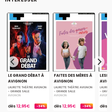
!
LE GRAND DÉBAT À
FAITES DES MÈRES À
LESBI
AVIGNON
AVIGNON
AVIG
LAURETTE THÉÂTRE AVIGNON
LAURETTE THÉÂTRE AVIGNON
LAURETT
- GRANDE SALLE
- GRANDE SALLE
- GRAND
AVIGNON
AVIGNON
AVIGNO
dès
12,95€
dès
12,95€
dès
1
-34%
-34%