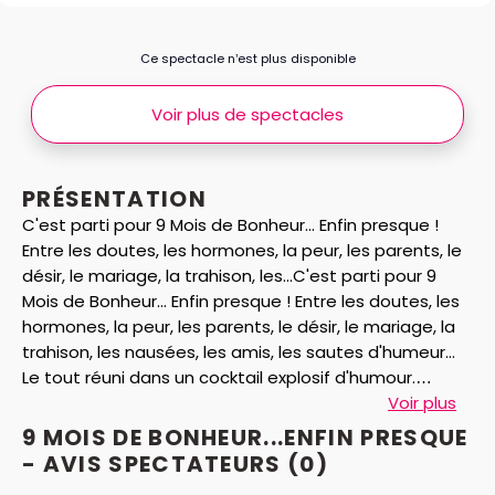
Ce spectacle n’est plus disponible
Voir plus de spectacles
PRÉSENTATION
C'est parti pour 9 Mois de Bonheur... Enfin presque !
Entre les doutes, les hormones, la peur, les parents, le
désir, le mariage, la trahison, les...C'est parti pour 9
Mois de Bonheur... Enfin presque ! Entre les doutes, les
hormones, la peur, les parents, le désir, le mariage, la
trahison, les nausées, les amis, les sautes d'humeur...
Le tout réuni dans un cocktail explosif d'humour.
Voir plus
9 mois de bonheur… enfin presque !
: un cocktail
9 MOIS DE BONHEUR...ENFIN PRESQUE
d'humour !
- AVIS
SPECTATEURS
(0)
9 mois de bonheur... enfin presque !
est la nouvelle