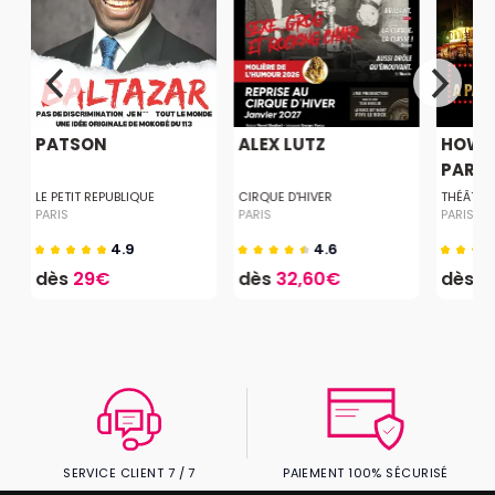
PATSON
ALEX LUTZ
HOW T
PARISI
LE PETIT REPUBLIQUE
CIRQUE D'HIVER
THÉÂTRE
PARIS
PARIS
PARIS
4.9
4.6
dès
29€
dès
32,60€
dès
1
SERVICE CLIENT 7 / 7
PAIEMENT 100% SÉCURISÉ