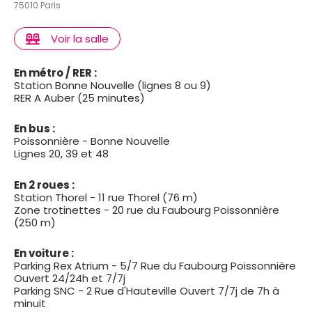
75010 Paris
A partir du 6 mai retrouvez 9 mois de
Voir la salle
bonheur...enfin presque à l'Apollo Théâtre :
cliquez ici
En métro / RER :
Station Bonne Nouvelle (lignes 8 ou 9)
RER A Auber (25 minutes)
En bus :
Poissonnière - Bonne Nouvelle
Lignes 20, 39 et 48
En 2 roues :
Station Thorel - 11 rue Thorel (76 m)
Zone trotinettes - 20 rue du Faubourg Poissonnière
(250 m)
En voiture :
Parking Rex Atrium - 5/7 Rue du Faubourg Poissonnière
Ouvert 24/24h et 7/7j
Parking SNC - 2 Rue d'Hauteville Ouvert 7/7j de 7h à
minuit