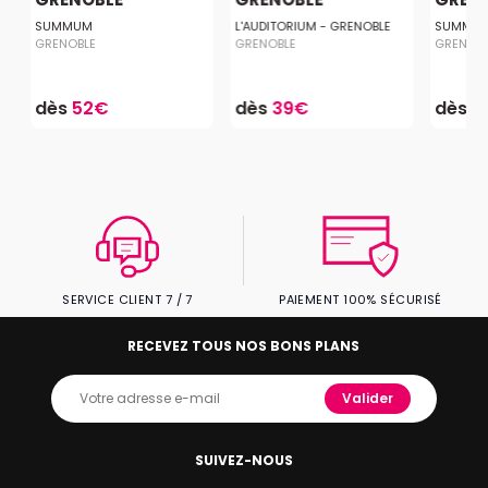
SUMMUM
L'AUDITORIUM - GRENOBLE
SUMMU
GRENOBLE
GRENOBLE
GRENOB
dès
52€
dès
39€
dès
5
SERVICE CLIENT 7 / 7
PAIEMENT 100% SÉCURISÉ
RECEVEZ TOUS NOS BONS PLANS
Valider
SUIVEZ-NOUS