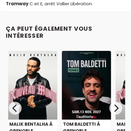
Tramway
C et E, arrêt Vallier Libération.
ÇA PEUT ÉGALEMENT VOUS
INTÉRESSER
MALIK BENTALHA À
TOM BALDETTI À
MALIK
GRENOBLE
GRENOBLE
GREN