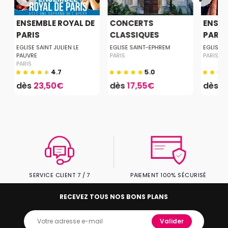
T
ENSEMBLE ROYAL DE
CONCERTS
ENSEM
PARIS
CLASSIQUES
PARIS À
MUSIQUE &...
EGLISE SAINT JULIEN LE
EGLISE SAINT-EPHREM
EGLISE D
PAUVRE
PARIS
PARIS
PARIS
4.7
5.0
dès
23,50€
dès
17,55€
dès
3
SERVICE CLIENT 7 / 7
PAIEMENT 100% SÉCURISÉ
RECEVEZ TOUS NOS BONS PLANS
Valider