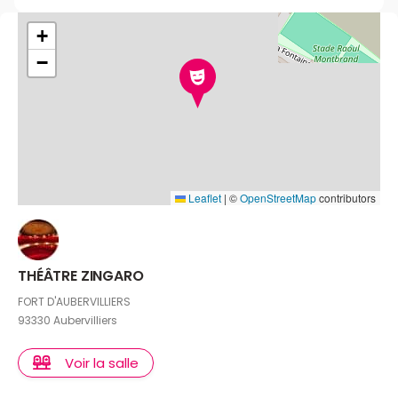
+
−
Leaflet
|
©
OpenStreetMap
contributors
THÉÂTRE ZINGARO
FORT D'AUBERVILLIERS
93330 Aubervilliers
Voir la salle