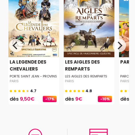
LA LEGENDE DES
LES AIGLES DES
PARC 
CHEVALIERS
REMPARTS
PORTE SAINT JEAN - PROVINS
LES AIGLES DES REMPARTS
PARC AS
PARIS
PARIS
PARIS
4.7
4.8
dès
9,50€
dès
9€
dès
5
-17%
-10%