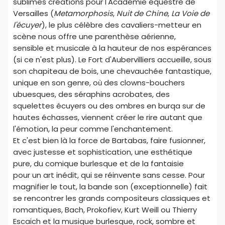
sublimes créations pour l'Académie équestre de
Versailles (
Metamorphosis
,
Nuit de Chine
,
La Voie de
l'écuyer
), le plus célèbre des cavaliers-metteur en
scène nous offre une parenthèse aérienne,
sensible et musicale à la hauteur de nos espérances
(si ce n'est plus). Le Fort d'Aubervilliers accueille, sous
son chapiteau de bois, une chevauchée fantastique,
unique en son genre, où des clowns-bouchers
ubuesques, des séraphins acrobates, des
squelettes écuyers ou des ombres en burqa sur de
hautes échasses, viennent créer le rire autant que
l'émotion, la peur comme l'enchantement.
Et c'est bien là la force de Bartabas, faire fusionner,
avec justesse et sophistication, une esthétique
pure, du comique burlesque et de la fantaisie
pour un art inédit, qui se réinvente sans cesse. Pour
magnifier le tout, la bande son (exceptionnelle) fait
se rencontrer les grands compositeurs classiques et
romantiques, Bach, Prokofiev, Kurt Weill ou Thierry
Escaich et la musique burlesque, rock, sombre et