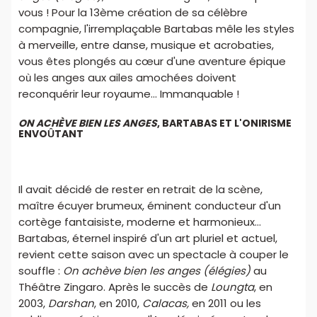
vous ! Pour la 13ème création de sa célèbre
compagnie, l'irremplaçable Bartabas mêle les styles
à merveille, entre danse, musique et acrobaties,
vous êtes plongés au cœur d'une aventure épique
où les anges aux ailes amochées doivent
reconquérir leur royaume... Immanquable !
ON ACHÈVE BIEN LES ANGES
, BARTABAS ET L'ONIRISME
ENVOÛTANT
Il avait décidé de rester en retrait de la scène,
maître écuyer brumeux, éminent conducteur d'un
cortège fantaisiste, moderne et harmonieux...
Bartabas, éternel inspiré d'un art pluriel et actuel,
revient cette saison avec un spectacle à couper le
souffle :
On achève bien les anges (élégies)
au
Théâtre Zingaro. Après le succès de
Loungta
, en
2003,
Darshan
, en 2010,
Calacas,
en 2011 ou les