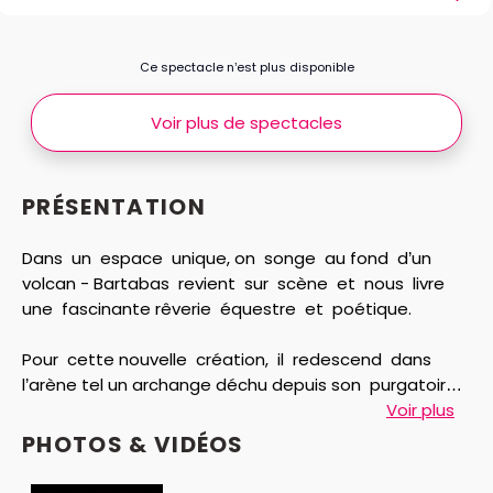
Ce spectacle n’est plus disponible
Voir plus de spectacles
PRÉSENTATION
Dans un espace unique, on songe au fond d’un
volcan - Bartabas revient sur scène et nous livre
une fascinante rêverie équestre et poétique.
Pour cette nouvelle création, il redescend dans
l’arène tel un archange déchu depuis son purgatoire.
Voir plus
Son souci d’inventer, de défricher, de mettre en scène
PHOTOS & VIDÉOS
une nouvelle forme de spectacle vivant est resté
intact, vivace, tenace. Les chevaux l’ont façonné. Ils lui