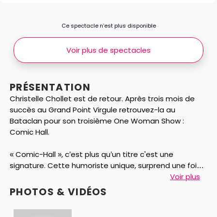
Ce spectacle n’est plus disponible
Voir plus de spectacles
PRÉSENTATION
Christelle Chollet est de retour. Après trois mois de
succès au Grand Point Virgule retrouvez-la au
Bataclan pour son troisième One Woman Show :
Comic Hall.
« Comic-Hall », c’est plus qu’un titre c'est une
signature. Cette humoriste unique, surprend une fois
encore dans ce 3èmee show éblouissant.
Voir plus
PHOTOS & VIDÉOS
« Comic-Hall » de Christelle Chollet c’est, des sketchs,
des tubes revisités (Michael Jackson, Renaud, Mylène