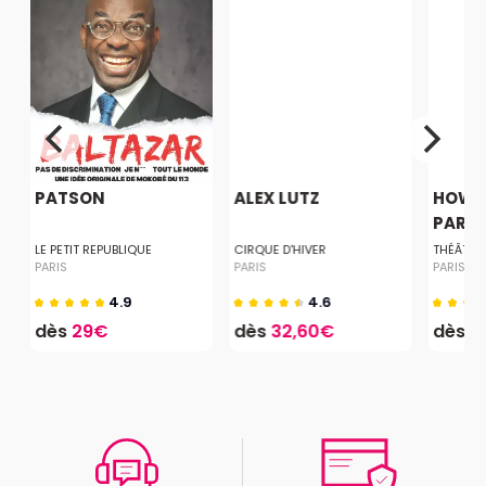
PATSON
ALEX LUTZ
HOW T
PARISI
LE PETIT REPUBLIQUE
CIRQUE D'HIVER
THÉÂTRE
PARIS
PARIS
PARIS
4.9
4.6
dès
29€
dès
32,60€
dès
1