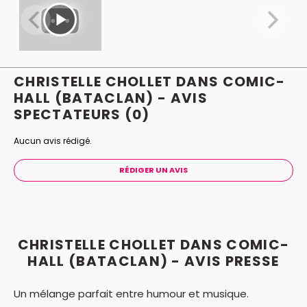
Farmer, Diam’s, etc.) de l'énergie, des crises de fous
rire, de la folie, de la dérision, des héros, encore des
rires, des supers héros même … et tout cela dans 1 m
60 et 48 kilos !!!
CHRISTELLE CHOLLET DANS COMIC-
HALL (BATACLAN) - AVIS
SPECTATEURS
(0)
Aucun avis rédigé.
RÉDIGER UN AVIS
CHRISTELLE CHOLLET DANS COMIC-
HALL (BATACLAN) - AVIS PRESSE
Un mélange parfait entre humour et musique.