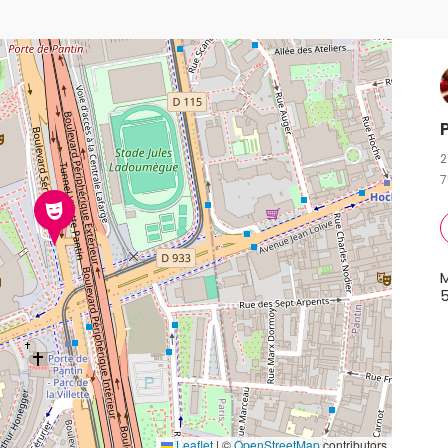
Programme :
Sergueï Prokofiev
Symphonie
n° 1 "Classique" Concerto pour violon n° 2
Piotr
Ilitch Tchaïkovski
Le Lac des cygnes (Suite)
Les reports et les annulations ne sont pas
autorisés pour ce concert.
2
7
M
Leaflet
|
©
OpenStreetMap
contributors