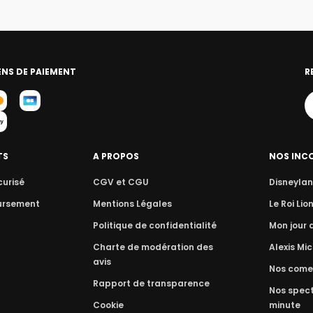
NS DE PAIEMENT
R
TS
A PROPOS
NOS INC
curisé
CGV et CGU
Disneylan
ursement
Mentions Légales
Le Roi Lio
Politique de confidentialité
Mon jour
Charte de modération des
Alexis Mic
avis
Nos come
Rapport de transparence
Nos spect
Cookie
minute