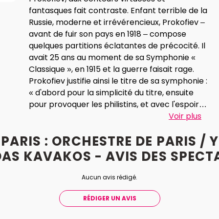
fantasques fait contraste. Enfant terrible de la
Russie, moderne et irrévérencieux, Prokofiev –
avant de fuir son pays en 1918 – compose
quelques partitions éclatantes de précocité. Il
avait 25 ans au moment de sa Symphonie «
Classique », en 1915 et la guerre faisait rage.
Prokofiev justifie ainsi le titre de sa symphonie :
« d'abord pour la simplicité du titre, ensuite
pour provoquer les philistins, et avec l'espoir
de vraiment gagner si la symphonie devait se
Voir plus
révéler réellement classique ». Moins classique,
PARIS : ORCHESTRE DE PARIS / 
le Deuxième Concerto pour piano, composé
en 1913 surprend par sa modernité et son
DAS KAVAKOS - AVIS
DES
SPECT
envergure. Tchaïkovski, lui, se tiendra toujours
à l’écart des chemins de l’avant-garde pour
Aucun avis rédigé.
demeurer, avec splendeur et inspiration, dans
la grande tradition russe. La suite orchestrale
RÉDIGER UN AVIS
du Lac des cygnes en est le plus bel exemple.