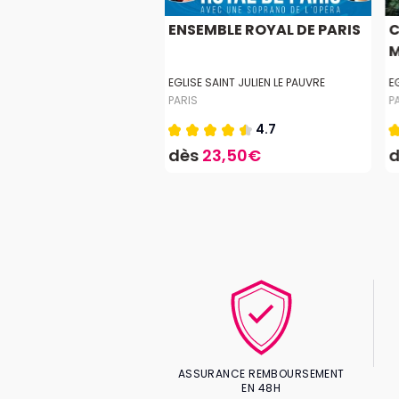
EM DE MOZART
ENSEMBLE ROYAL DE PARIS
C
M
VEAU
EGLISE SAINT JULIEN LE PAUVRE
E
PARIS
P
4.0
4.7
,55€
dès
23,50€
ASSURANCE REMBOURSEMENT
EN 48H