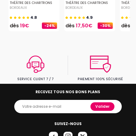
BORDEAUX
THÉÂTRE DES CHARTRONS
THÉÂTRE DES CHARTRONS
THÉÂTRE
BORDEAUX
BORDEAUX
BORDEA
4.8
4.9
dès
19€
dès
17,50€
dès
2
-24%
-30%
SERVICE CLIENT 7 / 7
PAIEMENT 100% SÉCURISÉ
RECEVEZ TOUS NOS BONS PLANS
Valider
SUIVEZ-NOUS