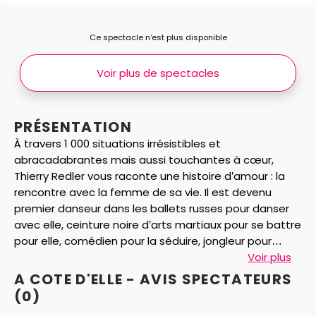
Ce spectacle n’est plus disponible
Voir plus de spectacles
PRÉSENTATION
À travers 1 000 situations irrésistibles et
abracadabrantes mais aussi touchantes à cœur,
Thierry Redler vous raconte une histoire d’amour : la
rencontre avec la femme de sa vie. Il est devenu
premier danseur dans les ballets russes pour danser
avec elle, ceinture noire d’arts martiaux pour se battre
pour elle, comédien pour la séduire, jongleur pour
l’épater, magicien pour la faire apparaître... Mais rien
Voir plus
n'a suffi, pour LA trouver. Le jour où il a arrêté de
A COTE D'ELLE - AVIS
SPECTATEURS
chercher, c'est ELLE qui l’a trouvé !
(0)