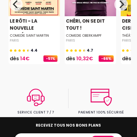
LE RÔTI - LA
CHÉRI, ON SE DIT
DERNI
.
NOUVELLE
TOUT !
CISEA
COMÉDIE...
COMEDIE SAINT MARTIN
COMEDIE OBERKAMPF
THÉÂTRE
PARIS
PARIS
PARIS
4.4
4.7
dès
14€
dès
10,32€
dès
2
-51%
-66%
SERVICE CLIENT 7 / 7
PAIEMENT 100% SÉCURISÉ
RECEVEZ TOUS NOS BONS PLANS