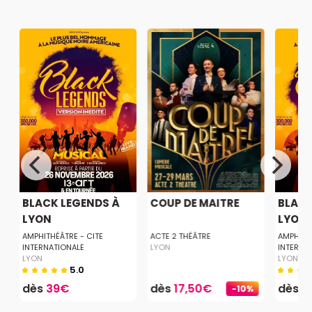
BLACK LEGENDS À
COUP DE MAITRE
BLACK
LYON
LYON
AMPHITHÉÂTRE - CITE
ACTE 2 THÉÂTRE
AMPHITH
INTERNATIONALE
LYON
INTERNA
LYON
LYON
5.0
dès
39€
dès
17,50€
dès
3
-10%