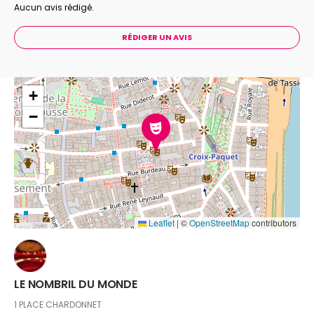
spirituals, ragtime, rock & roll...
Aucun avis rédigé.
RÉDIGER UN AVIS
+
−
Leaflet
|
©
OpenStreetMap
contributors
LE NOMBRIL DU MONDE
1 PLACE CHARDONNET