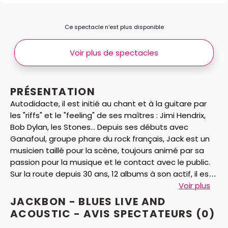
Ce spectacle n’est plus disponible
Voir plus de spectacles
PRÉSENTATION
Autodidacte, il est initié au chant et à la guitare par
les "riffs" et le "feeling" de ses maîtres : Jimi Hendrix,
Bob Dylan, les Stones... Depuis ses débuts avec
Ganafoul, groupe phare du rock français, Jack est un
musicien taillé pour la scène, toujours animé par sa
passion pour la musique et le contact avec le public.
Sur la route depuis 30 ans, 12 albums à son actif, il est
reconnu aujourd’hui comme une des figures du blues
Voir plus
hexagonal. Avec son spectacle "Live and acoustic", il
JACKBON - BLUES LIVE AND
revisite avec énergie et émotion les racines de la
ACOUSTIC - AVIS
SPECTATEURS
(0)
musique afro américaine, blues, work songs, negro