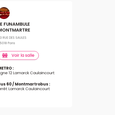
LE FUNAMBULE
MONTMARTRE
3 RUE DES SAULES
5018 Paris
Voir la salle
METRO :
igne 12 Lamarck Caulaincourt
Bus 60 / Montmartrobus :
arrêt Lamarck Caulaincourt