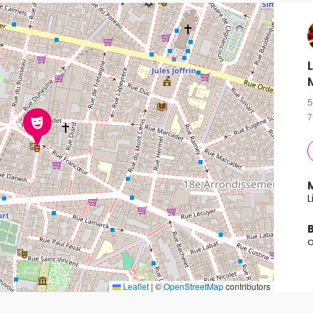
5
7
L
Leaflet
|
©
OpenStreetMap
contributors