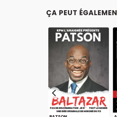
ÇA PEUT ÉGALEMEN
INE SARROCHE
PATSON
A