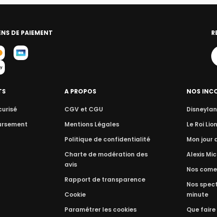
NS DE PAIEMENT
R
TS
A PROPOS
NOS INC
curisé
CGV et CGU
Disneylan
ursement
Mentions Légales
Le Roi Lio
Politique de confidentialité
Mon jour
Charte de modération des
Alexis Mic
avis
Nos come
Rapport de transparence
Nos spect
Cookie
minute
Paramétrer les cookies
Que faire