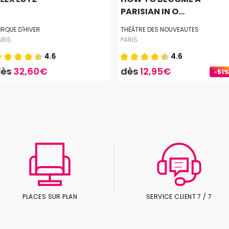
PARISIAN IN O...
IRQUE D'HIVER
THÉÂTRE DES NOUVEAUTES
ARIS
PARIS
4.6
4.6
dès
32,60€
dès
12,95€
-51%
PLACES SUR PLAN
SERVICE CLIENT 7 / 7