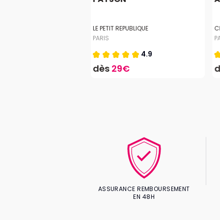
E PARIS
LE PETIT REPUBLIQUE
C
PARIS
P
4.6
4.9
4€
dès
29€
ASSURANCE REMBOURSEMENT
EN 48H