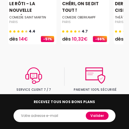
LE RÔTI - LA
CHÉRI, ON SE DIT
DERNI
NOUVELLE
TOUT !
CISEA
COMÉDIE...
COMEDIE SAINT MARTIN
COMEDIE OBERKAMPF
THÉÂTRE
PARIS
PARIS
PARIS
4.4
4.7
dès
14€
dès
10,32€
dès
2
-51%
-66%
SERVICE CLIENT 7 / 7
PAIEMENT 100% SÉCURISÉ
RECEVEZ TOUS NOS BONS PLANS
Valider