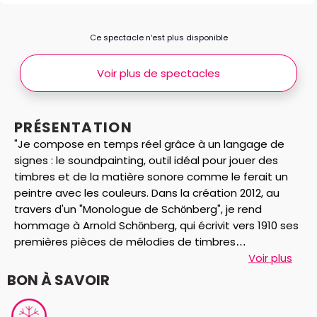
Ce spectacle n’est plus disponible
Voir plus de spectacles
PRÉSENTATION
"Je compose en temps réel grâce à un langage de
signes : le soundpainting, outil idéal pour jouer des
timbres et de la matière sonore comme le ferait un
peintre avec les couleurs. Dans la création 2012, au
travers d'un "Monologue de Schönberg", je rend
hommage à Arnold Schönberg, qui écrivit vers 1910 ses
premières pièces de mélodies de timbres
(Klangfarbenmelodie), puis à John Cage, qui ouvre
Voir plus
vers 1950-1960 les champs du silence, du bruit, de
BON À SAVOIR
l'aléatoire et du sens dans la musique. Comment
Schönberg pouvait-il penser son époque, comment