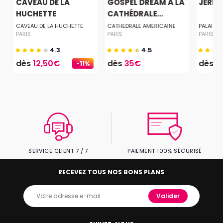
CAVEAU DE LA
GOSPEL DREAM À LA
JERE
HUCHETTE
CATHÉDRALE...
CAVEAU DE LA HUCHETTE
CATHEDRALE AMERICAINE
PALAIS 
PARIS
PARIS
PARIS
4.3
4.5
dès
12,50€
dès
35€
dès
2
-11%
SERVICE CLIENT 7 / 7
PAIEMENT 100% SÉCURISÉ
RECEVEZ TOUS NOS BONS PLANS
Valider