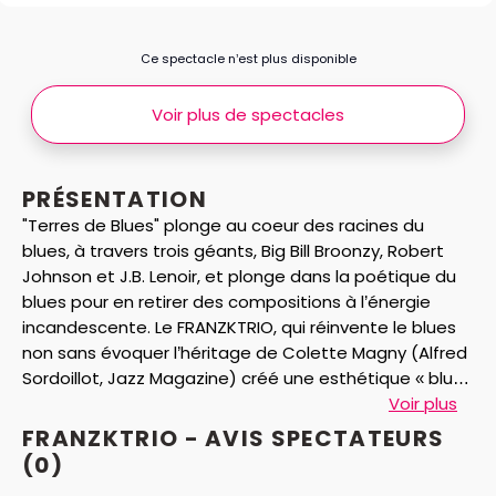
Ce spectacle n’est plus disponible
Voir plus de spectacles
PRÉSENTATION
"Terres de Blues" plonge au coeur des racines du
blues, à travers trois géants, Big Bill Broonzy, Robert
Johnson et J.B. Lenoir, et plonge dans la poétique du
blues pour en retirer des compositions à l’énergie
incandescente. Le FRANZKTRIO, qui réinvente le blues
non sans évoquer l’héritage de Colette Magny (Alfred
Sordoillot, Jazz Magazine) créé une esthétique « blues
» poétique, politique, mordante, engagée. « Terres de
Voir plus
Blues » : la musique qui exprime les vieux démons. Blue
FRANZKTRIO - AVIS
SPECTATEURS
devils.
(0)