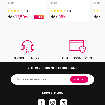
PARIS
PARIS
PARIS
4.3
4.5
dès
12,50€
dès
35€
dès
2
-11%
SERVICE CLIENT 7 / 7
PAIEMENT 100% SÉCURISÉ
RECEVEZ TOUS NOS BONS PLANS
Valider
SUIVEZ-NOUS