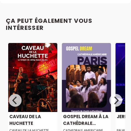
ÇA PEUT ÉGALEMENT VOUS
INTÉRESSER
CAVEAU DE LA
GOSPEL DREAM À LA
JERE
HUCHETTE
CATHÉDRALE...
CAVEAU DE LA HUCHETTE
CATHEDRALE AMERICAINE
PALAIS 