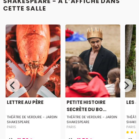
SHAKESPEARE - À L’AFFICHE DANS
CETTE SALLE
LETTRE AU PÈRE
PETITE HISTOIRE
LES 
SECRÈTE DU BO...
THÉÂTRE DE VERDURE - JARDIN
THÉÂTRE DE VERDURE - JARDIN
THÉÂTR
SHAKESPEARE
SHAKESPEARE
SHAKES
PARIS
PARIS
PARIS