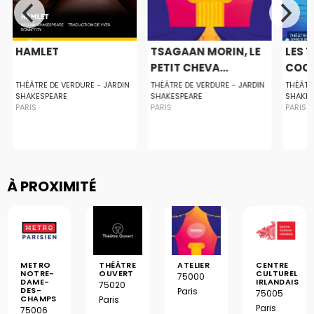
HAMLET
TSAGAAN MORIN, LE
LES 
PETIT CHEVA...
COC
THÉÂTRE DE VERDURE - JARDIN
THÉÂTRE DE VERDURE - JARDIN
THÉÂTR
SHAKESPEARE
SHAKESPEARE
SHAKES
PARIS
PARIS
PARIS
À PROXIMITÉ
METRO
THÉÂTRE
ATELIER
CENTRE
NOTRE-
OUVERT
CULTUREL
75000
DAME-
IRLANDAIS
75020
DES-
Paris
75005
CHAMPS
Paris
Paris
75006