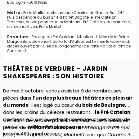
Boulogne 75016 Paris
Métro :
Porte Maillot, sortie avenue Charles de Gaulle. Bus 244.
Puis descendre du bus 244 à l’arrêt Bagatelle-Pré Catelan.
Traverser, suivre panneaux indicateurs : Pré Catelan, au carrefour,
en revenant vers Porte Maillot.
En voiture :
Parking du Pré Catelan. Attention : L’Allée de la Reine
Marguerite, côté venant de Porte d’Auteuil est fermée le week-end,
accès ouvert par l’Allée de Longchamp (de Porte Maillot à Pont de
Suresnes).
THÉÂTRE DE VERDURE - JARDIN
SHAKESPEARE : SON HISTOIRE
De mai à octobre, venez assister à de nombreuses
pièces dans
l’un des plus beaux théâtres en plein air
du monde
. Il est logé au cœur du
bois de Boulogne
,
dans les jardins du célèbre restaurant, :
le Pré Catelan
.
Ce théâtre à ciel ouvert est aménagé d’une scène, de
Cet écrin de verdure parisien est inspiré de 5 célèbres
coulisses, d’une salle sur pelouse pouvant recevoir
pièces de
William Shakespeare
:
Le Songe d’une nuit
jusqu’à 400 spectateurs.
d’été
,
La Tempête
,
Hamlet
,
Macbeth
ainsi que
Comme il