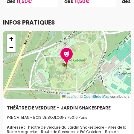
dès
11,50€
dès
11,50€
dès
INFOS PRATIQUES
+
−
Leaflet
|
©
OpenStreetMap
contributors
THÉÂTRE DE VERDURE - JARDIN SHAKESPEARE
PRE CATELAN - BOIS DE BOULOGNE
75016 Paris
Adresse :
Théâtre de Verdure du Jardin Shakespeare - Allée de la
Reine Marguerite – Route de Suresnes Le Pré Catelan – Bois de