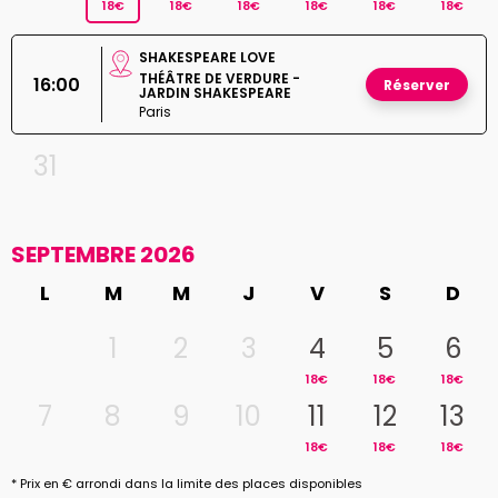
18€
18€
18€
18€
18€
18€
SHAKESPEARE LOVE
THÉÂTRE DE VERDURE -
16:00
Réserver
JARDIN SHAKESPEARE
Paris
31
SEPTEMBRE 2026
L
M
M
J
V
S
D
1
2
3
4
5
6
18€
18€
18€
7
8
9
10
11
12
13
18€
18€
18€
* Prix en € arrondi dans la limite des places disponibles