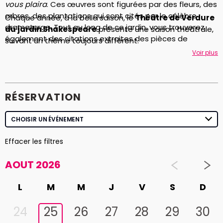
vous plaira
. Ces œuvres sont figurées par des fleurs, des
arbres, des plantations qui sont cités par le célèbre
Chaque année, à la belle saison, le
Théâtre de Verdure
dramaturge. Tout au long de ce jardin, vous trouverez
du jardin Shakespeare
présente une saison théâtrale,
également des citations extraites des pièces de
suivant un thème toujours différent.
Shakespeare.
Voir plus
RÉSERVATION
Effacer les filtres
AOUT 2026
L
M
M
J
V
S
D
24
25
26
27
28
29
30